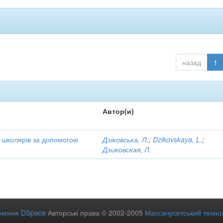
назад
1
Автор(и)
 школярів за допомогою
Дзіковська, Л.
;
Dzikovskaya, L.
;
Дзиковская, Л.
ечення DSpace
Авторські права © 2002-2005
Массачусетський технол