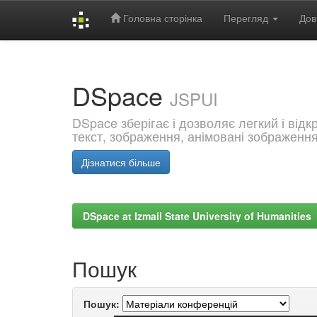
Головна сторінка
Перегляд
Дов
Skip
navigation
DSpace
JSPUI
DSpace зберігає і дозволяє легкий і від
текст, зображення, анімовані зображенн
Дізнатися більше
DSpace at Izmail State University of Humanities
Пошук
Пошук: