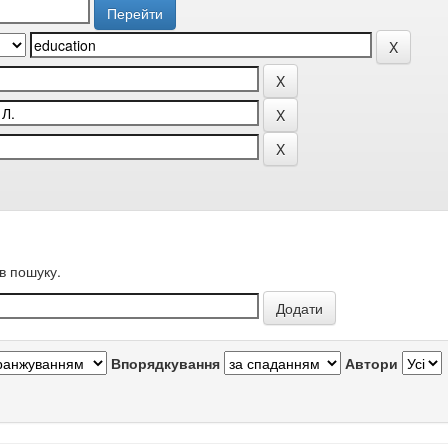
в пошуку.
Впорядкування
Автори