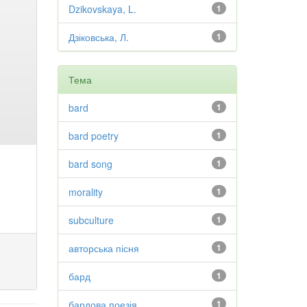
Dzikovskaya, L.
1
Дзіковська, Л.
1
Тема
bard
1
bard poetry
1
bard song
1
morality
1
subculture
1
авторська пісня
1
бард
1
бардова поезія
1