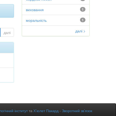
виховання
1
моральність
1
далі >
далі
огічний інститут
та
Х’юлет Пакард
-
Зворотний зв’язок