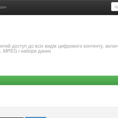
ідка
критий доступ до всіх видів цифрового контенту, вкл
я, MPEG і набори даних