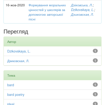
16-жов-2020
Формування моральних
Дзіковська, Л.
;
цінностей у школярів за
Dzikovskaya, L.
;
допомогою авторської
Дзиковская, Л.
пісні
Перегляд
Автор
Dzikovskaya, L.
1
Дзиковская, Л.
1
Тема
bard
1
bard poetry
1
ideal
1