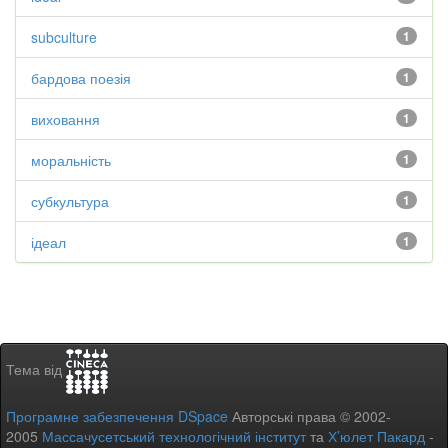
subculture
1
бардова поезія
1
виховання
1
моральність
1
субкультура
1
ідеал
1
Тема від
Програмне забезпечення DSpace
Авторські права © 2002-
2005
Массачусетський технологічний інститут
та
Х’юлет Пакард
-