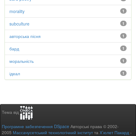
morality
1
subculture
1
авторська пісня
1
бард
1
моральність
1
ідеал
1
Тема від
Програмне забезпечення DSpace
Авторські права © 2002-
2005
Массачусетський технологічний інститут
та
Х’юлет Пакард
-