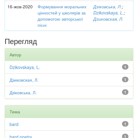
16-жов-2020
Формування моральних
Дзіковська, Л.
;
цінностей у школярів за
Dzikovskaya, L.
;
допомогою авторської
Дзиковская, Л.
пісні
Перегляд
Автор
Dzikovskaya, L.
1
Дзиковская, Л.
1
Дзіковська, Л.
1
Тема
bard
1
bard poetry
1