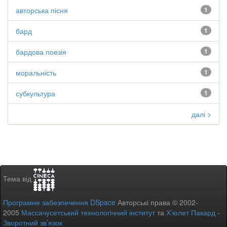
авторська пісня
1
бард
1
бардова поезія
1
моральність
1
субкультура
1
далі >
Тема від
Програмне забезпечення DSpace
Авторські права © 2002-
2005
Массачусетський технологічний інститут
та
Х’юлет Пакард
-
Зворотний зв’язок