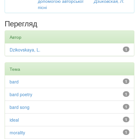
допомогою авторської
Дзиковская, Л.
пісні
Перегляд
Автор
Dzikovskaya, L.
1
Тема
bard
1
bard poetry
1
bard song
1
ideal
1
morality
1