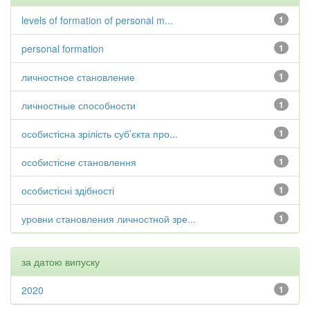
levels of formation of personal m...
1
personal formation
1
личностное становление
1
личностные способности
1
особистісна зрілість суб’єкта про...
1
особистісне становлення
1
особистісні здібності
1
уровни становления личностной зре...
1
за датою випуску
2020
1