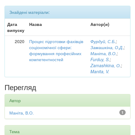
Знайдені матеріали:
Дата
Назва
Автор(и)
випуску
2020
Процес підготовки фахівців
Фурдуй, С.Б.
;
соціономічної сфери:
Замашкіна, О.Д.
;
формування професійних
Маніта, В.О.
;
компетентностей
Furduy, S.
;
Zamashkina, О.
;
Manita, V.
Перегляд
Автор
Маніта, В.О.
1
Тема