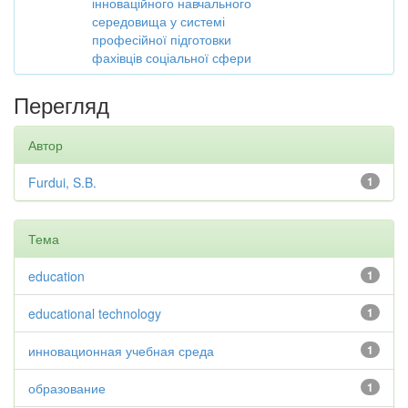
інноваційного навчального
середовища у системі
професійної підготовки
фахівців соціальної сфери
Перегляд
Автор
Furdui, S.B.
1
Тема
education
1
educational technology
1
инновационная учебная среда
1
образование
1