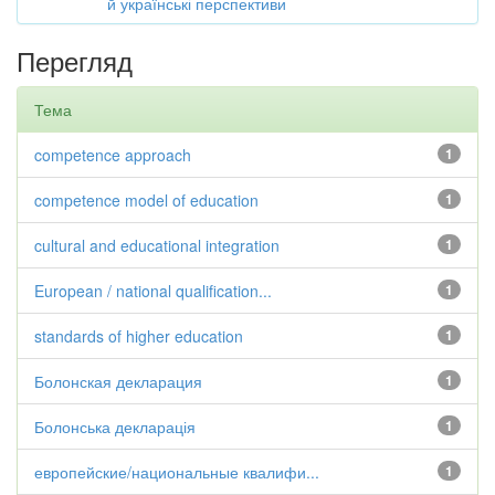
й українські перспективи
Перегляд
Тема
competence approach
1
competence model of education
1
cultural and educational integration
1
European / national qualification...
1
standards of higher education
1
Болонская декларация
1
Болонська декларація
1
европейские/национальные квалифи...
1