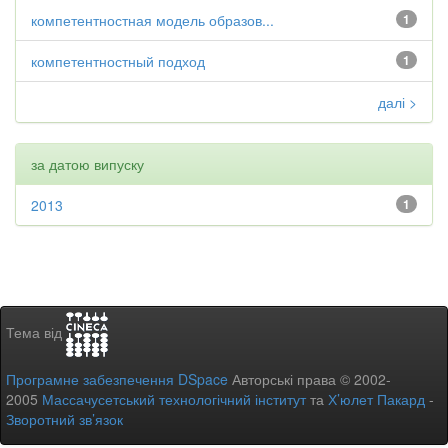
компетентностная модель образов...
1
компетентностный подход
1
далі >
за датою випуску
2013
1
Тема від
Програмне забезпечення DSpace
Авторські права © 2002-
2005
Массачусетський технологічний інститут
та
Х’юлет Пакард
-
Зворотний зв’язок