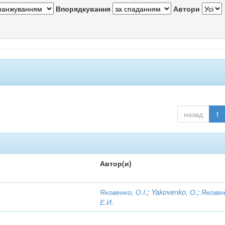
Впорядкування
Автори
назад
1
Автор(и)
Яковенко, О.І.
;
Yakovenko, О.
;
Яковен
Е.И.