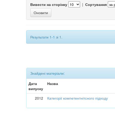
Вивести на сторінку
|
Сортування
Результати 1-1 зі 1.
Знайдені матеріали:
Дата
Назва
випуску
2012
Категорії компетентнітсного підходу