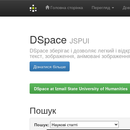
Головна сторінка
Перегляд
Дов
Skip
navigation
DSpace
JSPUI
DSpace зберігає і дозволяє легкий і від
текст, зображення, анімовані зображенн
Дізнатися більше
DSpace at Izmail State University of Humanities
Пошук
Пошук: