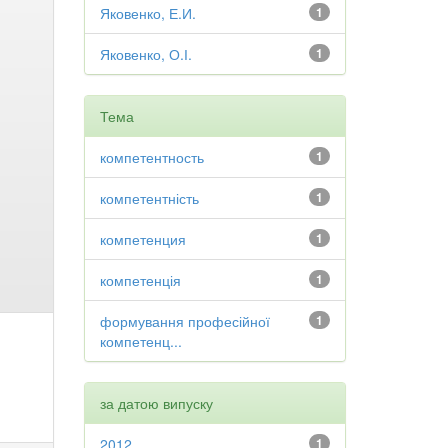
Яковенко, Е.И.
1
Яковенко, О.І.
1
Тема
компетентность
1
компетентність
1
компетенция
1
компетенція
1
формування професійної
1
компетенц...
за датою випуску
2012
1