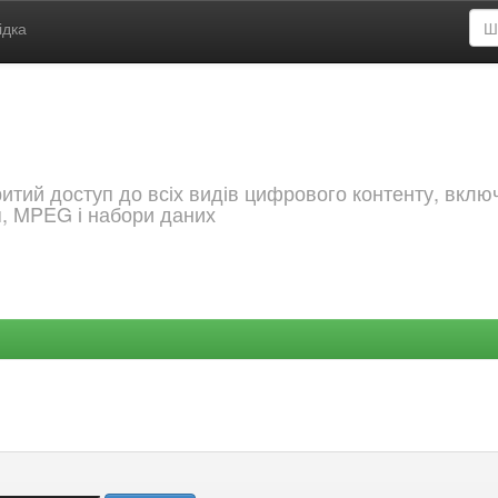
ідка
критий доступ до всіх видів цифрового контенту, вкл
я, MPEG і набори даних