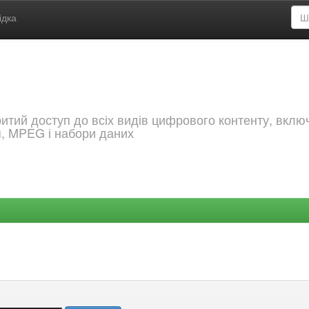
ідка
критий доступ до всіх видів цифрового контенту, вкл
я, MPEG і набори даних