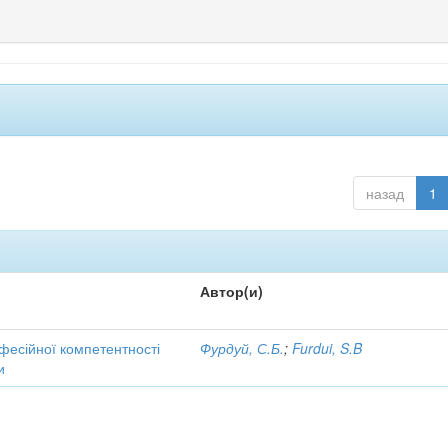
назад
1
Автор(и)
фесійної компетентності
Фурдуй, С.Б.
;
Furdui, S.B
и