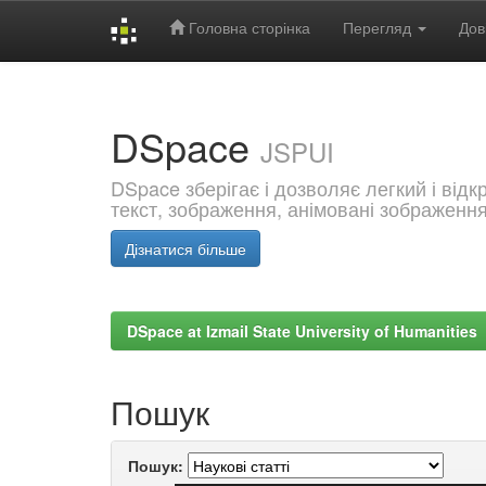
Головна сторінка
Перегляд
Дов
Skip
navigation
DSpace
JSPUI
DSpace зберігає і дозволяє легкий і від
текст, зображення, анімовані зображенн
Дізнатися більше
DSpace at Izmail State University of Humanities
Пошук
Пошук: