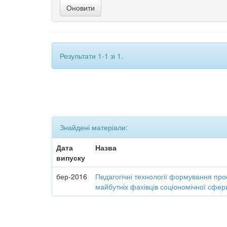
Результати 1-1 зі 1.
Знайдені матеріали:
Дата
Назва
випуску
бер-2016
Педагогічні технології формування про
майбутніх фахівців соціономічної сфер