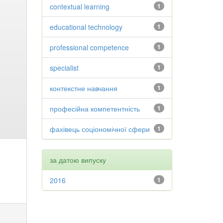
contextual learning
1
educational technology
1
professional competence
1
specialist
1
контекстне навчання
1
професійна компетентність
1
фахівець соціономічної сфери
1
за датою випуску
2016
1