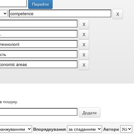
в пошуку.
Впорядкування
Автори