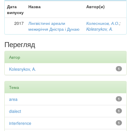
Дата
Назва
Автор(и)
випуску
2017
Лінгвістичні ареали
Колесников, А.О.
;
межиріччя Дністра і Дунаю
Kolesnykov, A.
Перегляд
Автор
Kolesnykov, A.
1
Тема
area
1
dialect
1
interference
1