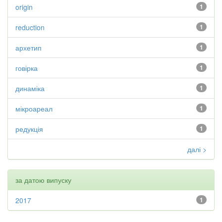
origin
1
reduction
1
архетип
1
говірка
1
динаміка
1
мікроареал
1
редукція
1
далі >
за датою випуску
2017
1