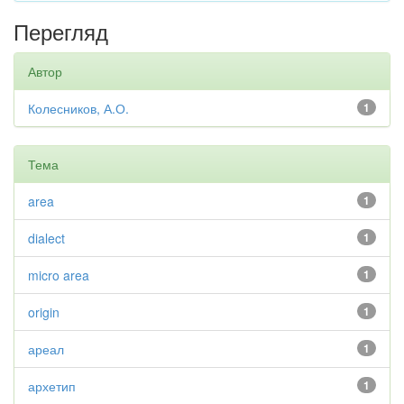
Перегляд
Автор
Колесников, А.О.
1
Тема
area
1
dialect
1
micro area
1
origin
1
ареал
1
архетип
1