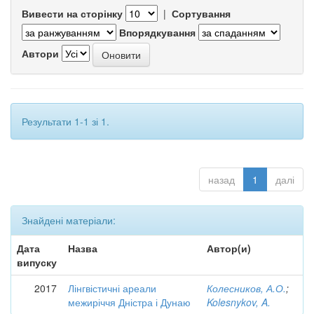
Вивести на сторінку
|
Сортування
Впорядкування
Автори
Результати 1-1 зі 1.
назад
1
далі
Знайдені матеріали:
Дата
Назва
Автор(и)
випуску
2017
Лінгвістичні ареали
Колесников, А.О.
;
межиріччя Дністра і Дунаю
Kolesnykov, A.