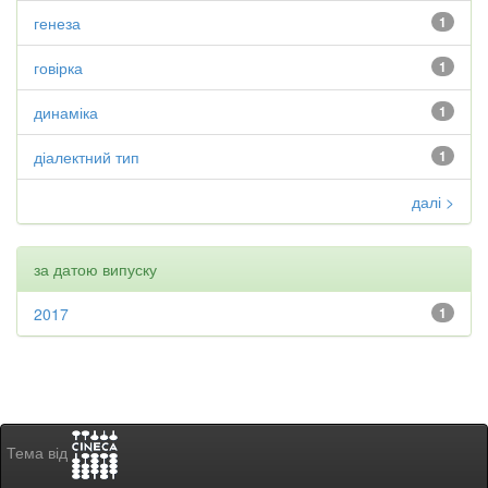
генеза
1
говірка
1
динаміка
1
діалектний тип
1
далі >
за датою випуску
2017
1
Тема від