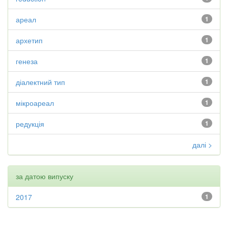
ареал
1
архетип
1
генеза
1
діалектний тип
1
мікроареал
1
редукція
1
далі >
за датою випуску
2017
1