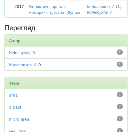
2017
Лінгвістичні ареали
Колесников, А.О.
;
межиріччя Дністра і Дунаю
Kolesnykov, A.
Перегляд
Автор
Kolesnykov, A.
1
Колесников, А.О.
1
Тема
area
1
dialect
1
micro area
1
reduction
1