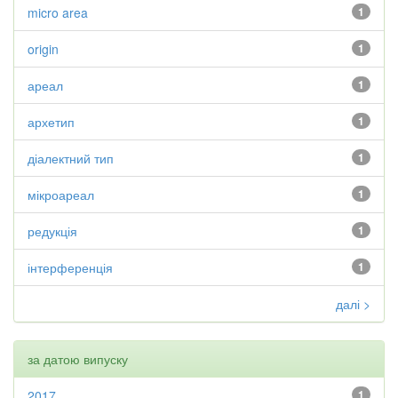
micro area
1
origin
1
ареал
1
архетип
1
діалектний тип
1
мікроареал
1
редукція
1
інтерференція
1
далі >
за датою випуску
2017
1