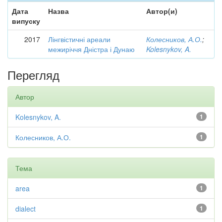
Дата
Назва
Автор(и)
випуску
2017
Лінгвістичні ареали
Колесников, А.О.
;
межиріччя Дністра і Дунаю
Kolesnykov, A.
Перегляд
Автор
Kolesnykov, A.
1
Колесников, А.О.
1
Тема
area
1
dialect
1