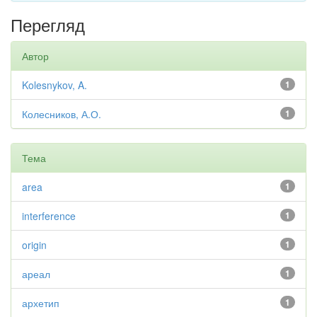
Перегляд
Автор
Kolesnykov, A.
1
Колесников, А.О.
1
Тема
area
1
interference
1
origin
1
ареал
1
архетип
1