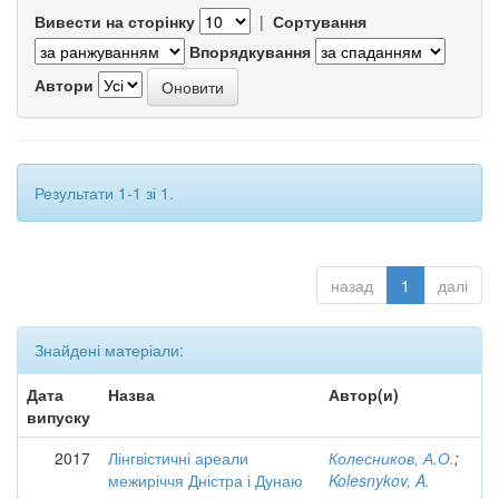
Вивести на сторінку
|
Сортування
Впорядкування
Автори
Результати 1-1 зі 1.
назад
1
далі
Знайдені матеріали:
Дата
Назва
Автор(и)
випуску
2017
Лінгвістичні ареали
Колесников, А.О.
;
межиріччя Дністра і Дунаю
Kolesnykov, A.