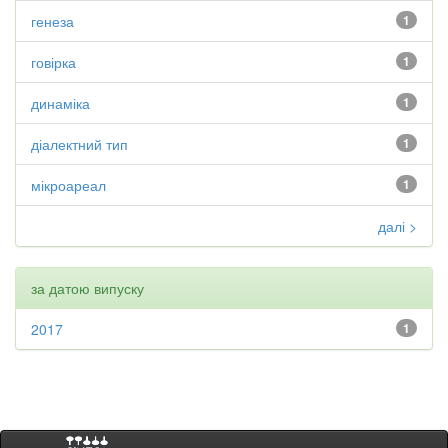
генеза
1
говірка
1
динаміка
1
діалектний тип
1
мікроареал
1
далі >
за датою випуску
2017
1