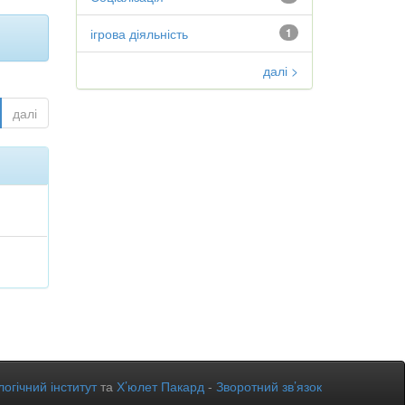
ігрова діяльність
1
далі >
далі
огічний інститут
та
Х’юлет Пакард
-
Зворотний зв’язок