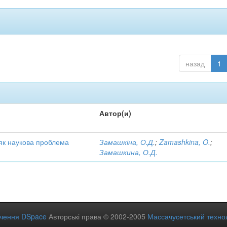
назад
1
Автор(и)
у як наукова проблема
Замашкіна, О.Д.
;
Zamashkina, O.
;
Замашкина, О.Д.
ечення DSpace
Авторські права © 2002-2005
Массачусетський технол