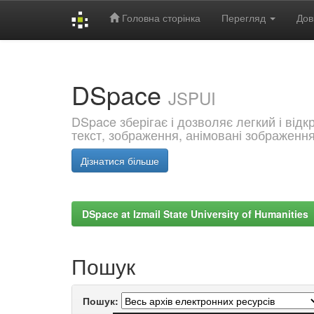
Головна сторінка
Перегляд
Дов
Skip
navigation
DSpace
JSPUI
DSpace зберігає і дозволяє легкий і від
текст, зображення, анімовані зображенн
Дізнатися більше
DSpace at Izmail State University of Humanities
Пошук
Пошук: