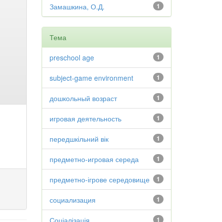
Замашкина, О.Д.
1
Тема
preschool age
1
subject-game environment
1
дошкольный возраст
1
игровая деятельность
1
передшкільний вік
1
предметно-игровая середа
1
предметно-ігрове середовище
1
социализация
1
Соціалізація
1