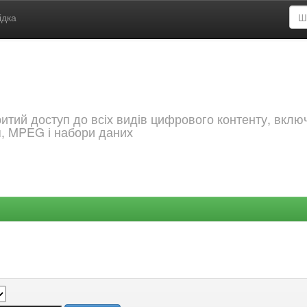
ідка
критий доступ до всіх видів цифрового контенту, вкл
я, MPEG і набори даних