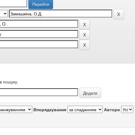
в пошуку.
Впорядкування
Автори