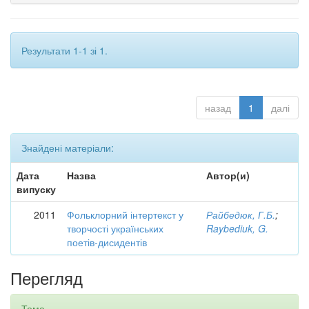
Результати 1-1 зі 1.
назад
1
далі
Знайдені матеріали:
Дата
Назва
Автор(и)
випуску
2011
Фольклорний інтертекст у
Райбедюк, Г.Б.
;
творчості українських
Raybediuk, G.
поетів-дисидентів
Перегляд
Тема