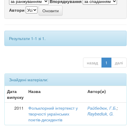
Впорядкування
Автори
Результати 1-1 зі 1.
назад
1
далі
Знайдені матеріали:
Дата
Назва
Автор(и)
випуску
2011
Фольклорний інтертекст у
Райбедюк, Г.Б.
;
творчості українських
Raybediuk, G.
поетів-дисидентів