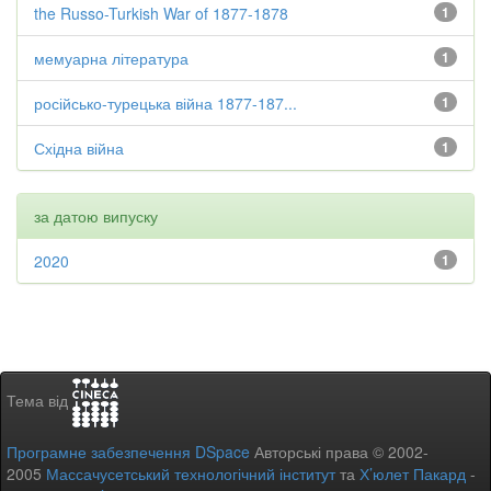
the Russo-Turkish War of 1877-1878
1
мемуарна література
1
російсько-турецька війна 1877-187...
1
Східна війна
1
за датою випуску
2020
1
Тема від
Програмне забезпечення DSpace
Авторські права © 2002-
2005
Массачусетський технологічний інститут
та
Х’юлет Пакард
-