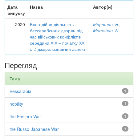
Дата
Назва
Автор(и)
випуску
2020
Благодійна діяльність
Морошан, Н.
;
бессарабських дворян під
Moroshan, N.
час військових конфліктів
середини ХІХ – початку ХХ
ст.: джерелознавчий аспект
Перегляд
Тема
Bessarabia
1
nobility
1
the Eastern War
1
the Russo-Japanese War
1