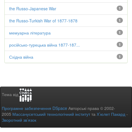
the Russo-Japanese War
1
the Russo-Turkish War of 1877-1878
1
мемуарна література
1
російсько-турецька війна 1877-187...
1
Східна війна
1
Тема від
Програмне забезпечення DSpace
Авторські права © 2002-
2005
Массачусетський технологічний інститут
та
Х’юлет Пакард
-
Зворотний зв’язок