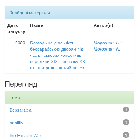
Знайдені матеріали:
Дата
Назва
Автор(и)
випуску
2020
Благодійна діяльність
Морошан, Н.
;
бессарабських дворян під
Moroshan, N.
час військових конфліктів
середини ХІХ – початку ХХ
ст.: джерелознавчий аспект
Перегляд
Тема
Bessarabia
1
nobility
1
the Eastern War
1