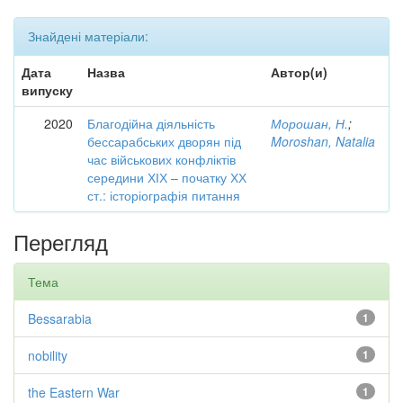
Знайдені матеріали:
Дата
Назва
Автор(и)
випуску
2020
Благодійна діяльність
Морошан, Н.
;
бессарабських дворян під
Moroshan, Natalia
час військових конфліктів
середини ХІХ – початку ХХ
ст.: історіографія питання
Перегляд
Тема
Bessarabia
1
nobility
1
the Eastern War
1