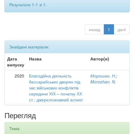
Результати 1-1 зі 1.
назад
1
далі
Знайдені матеріали:
Дата
Назва
Автор(и)
випуску
2020
Благодійна діяльність
Морошан, Н.
;
бессарабських дворян під
Moroshan, N.
час військових конфліктів
середини ХІХ – початку ХХ
ст.: джерелознавчий аспект
Перегляд
Тема