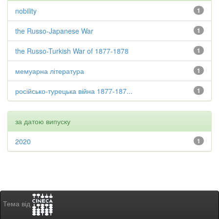
nobility
1
the Russo-Japanese War
1
the Russo-Turkish War of 1877-1878
1
мемуарна література
1
російсько-турецька війна 1877-187...
1
за датою випуску
2020
1
Тема від