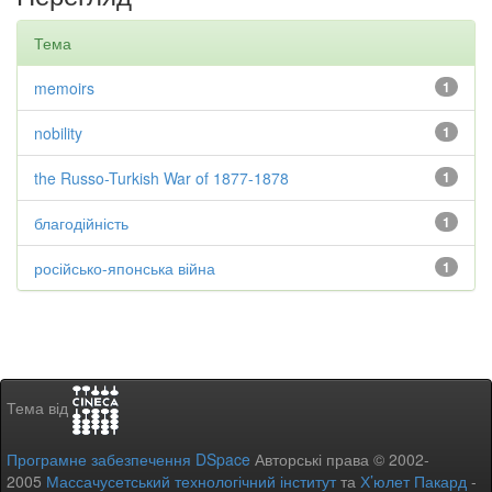
Тема
memoirs
1
nobility
1
the Russo-Turkish War of 1877-1878
1
благодійність
1
російсько-японська війна
1
Тема від
Програмне забезпечення DSpace
Авторські права © 2002-
2005
Массачусетський технологічний інститут
та
Х’юлет Пакард
-