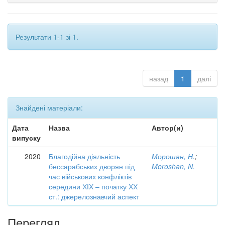
Результати 1-1 зі 1.
назад
1
далі
Знайдені матеріали:
Дата
Назва
Автор(и)
випуску
2020
Благодійна діяльність
Морошан, Н.
;
бессарабських дворян під
Moroshan, N.
час військових конфліктів
середини ХІХ – початку ХХ
ст.: джерелознавчий аспект
Перегляд