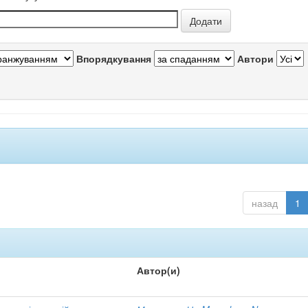
Впорядкування
Автори
назад
1
Автор(и)