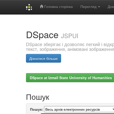
Головна сторінка
Перегляд
Дов
Skip
navigation
DSpace
JSPUI
DSpace зберігає і дозволяє легкий і від
текст, зображення, анімовані зображенн
Дізнатися більше
DSpace at Izmail State University of Humanities
Пошук
Пошук: