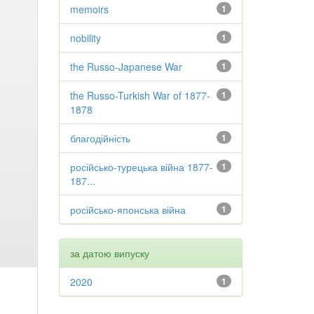
memoirs
1
nobility
1
the Russo-Japanese War
1
the Russo-Turkish War of 1877-
1
1878
благодійність
1
російсько-турецька війна 1877-
1
187...
російсько-японська війна
1
за датою випуску
2020
1