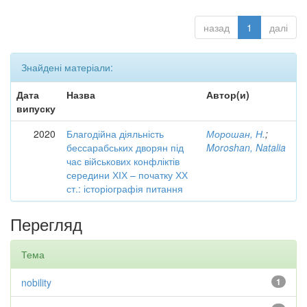
назад
1
далі
Знайдені матеріали:
Дата
Назва
Автор(и)
випуску
2020
Благодійна діяльність
Морошан, Н.
;
бессарабських дворян під
Moroshan, Natalia
час військових конфліктів
середини ХІХ – початку ХХ
ст.: історіографія питання
Перегляд
Тема
nobility
1