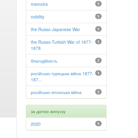
memoirs
1
nobility
1
the Russo-Japanese War
1
the Russo-Turkish War of 1877-
1
1878
благодійність
1
російсько-турецька війна 1877-
1
187...
російсько-японська війна
1
за датою випуску
2020
1