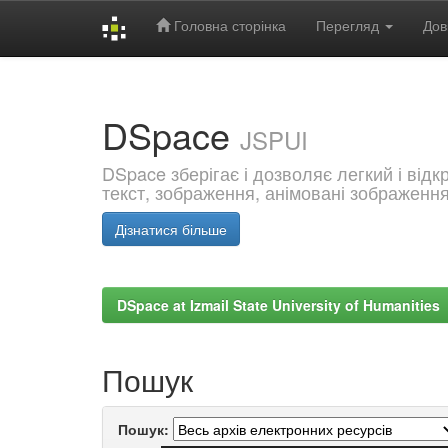
Головна сторінка
Перегляд
Дов
Skip
navigation
DSpace
JSPUI
DSpace зберігає і дозволяє легкий і від
текст, зображення, анімовані зображенн
Дізнатися більше
DSpace at Izmail State University of Humanities
Пошук
Пошук: