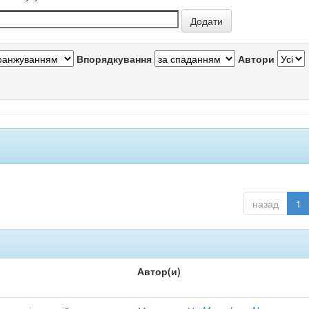
Впорядкування
Автори
назад
1
Автор(и)