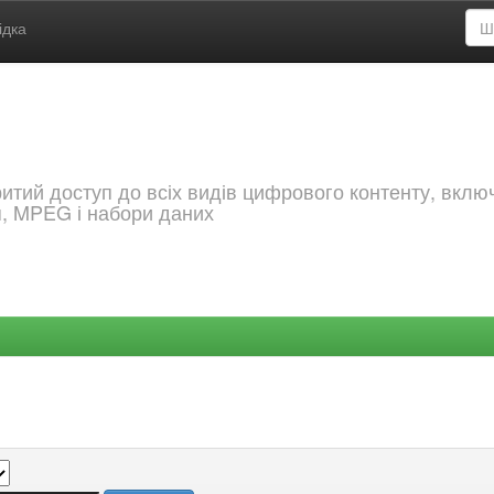
ідка
критий доступ до всіх видів цифрового контенту, вкл
я, MPEG і набори даних