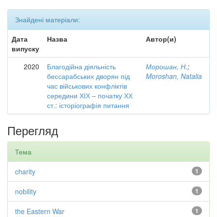
Знайдені матеріали:
Дата
Назва
Автор(и)
випуску
2020
Благодійна діяльність
Морошан, Н.
;
бессарабських дворян під
Moroshan, Natalia
час військових конфліктів
середини ХІХ – початку ХХ
ст.: історіографія питання
Перегляд
Тема
charity
1
nobility
1
the Eastern War
1