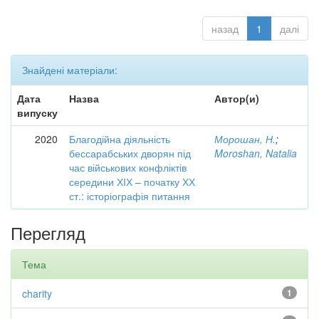
назад
1
далі
Знайдені матеріали:
Дата
Назва
Автор(и)
випуску
2020
Благодійна діяльність
Морошан, Н.
;
бессарабських дворян під
Moroshan, Natalia
час військових конфліктів
середини ХІХ – початку ХХ
ст.: історіографія питання
Перегляд
Тема
charity
1