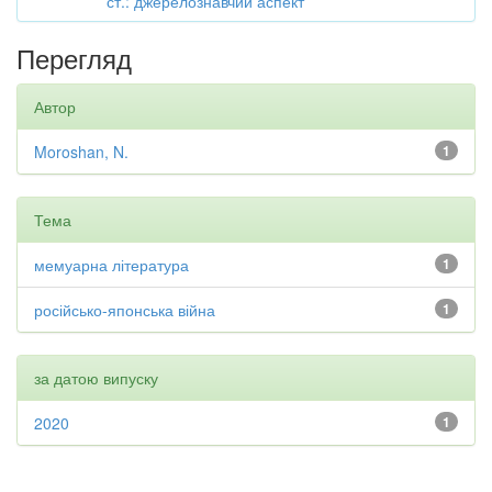
ст.: джерелознавчий аспект
Перегляд
Автор
Moroshan, N.
1
Тема
мемуарна література
1
російсько-японська війна
1
за датою випуску
2020
1