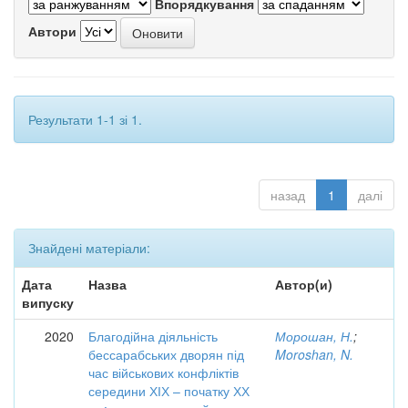
Впорядкування
Автори
Результати 1-1 зі 1.
назад
1
далі
Знайдені матеріали:
Дата
Назва
Автор(и)
випуску
2020
Благодійна діяльність
Морошан, Н.
;
бессарабських дворян під
Moroshan, N.
час військових конфліктів
середини ХІХ – початку ХХ