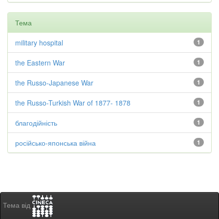
Тема
military hospital
1
the Eastern War
1
the Russo-Japanese War
1
the Russo-Turkish War of 1877- 1878
1
благодійність
1
російсько-японська війна
1
Тема від