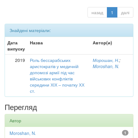
назад
1
далі
Знайдені матеріали:
Дата
Назва
Автор(и)
випуску
2019
Роль бессарабських
Морошан, Н.
;
аристократів у медичній
Moroshan, N.
допомозі армії під час
військових конфліктів
середини ХІХ – початку ХХ
ст.
Перегляд
Автор
Moroshan, N.
1