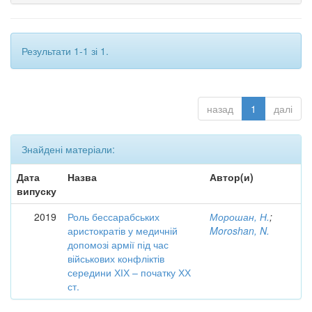
Результати 1-1 зі 1.
назад
1
далі
Знайдені матеріали:
Дата
Назва
Автор(и)
випуску
2019
Роль бессарабських
Морошан, Н.
;
аристократів у медичній
Moroshan, N.
допомозі армії під час
військових конфліктів
середини ХІХ – початку ХХ
ст.