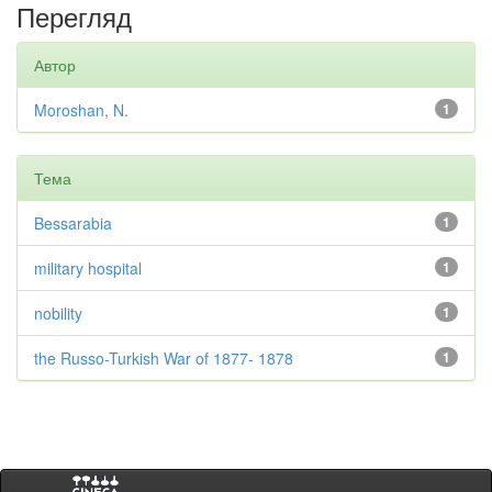
Перегляд
Автор
Moroshan, N.
1
Тема
Bessarabia
1
military hospital
1
nobility
1
the Russo-Turkish War of 1877- 1878
1