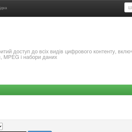
ідка
критий доступ до всіх видів цифрового контенту, вкл
я, MPEG і набори даних