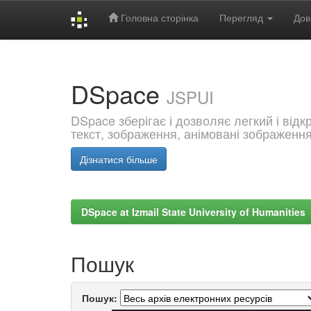
Головна сторінка
Перегляд
Дов
Skip
navigation
DSpace
JSPUI
DSpace зберігає і дозволяє легкий і від
текст, зображення, анімовані зображенн
Дізнатися більше
DSpace at Izmail State University of Humanities
Пошук
Пошук: