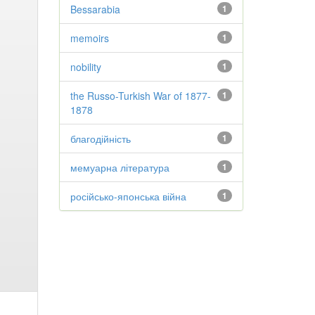
Bessarabia
1
memoirs
1
nobility
1
the Russo-Turkish War of 1877-
1
1878
благодійність
1
мемуарна література
1
російсько-японська війна
1