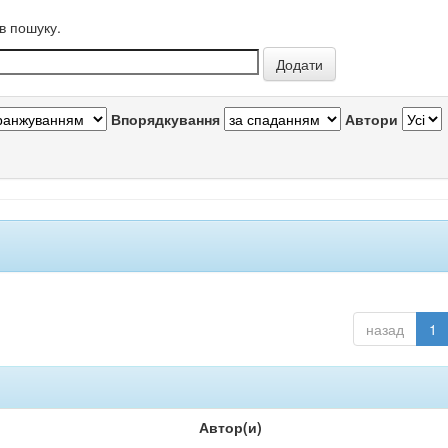
в пошуку.
Впорядкування
Автори
назад
1
Автор(и)