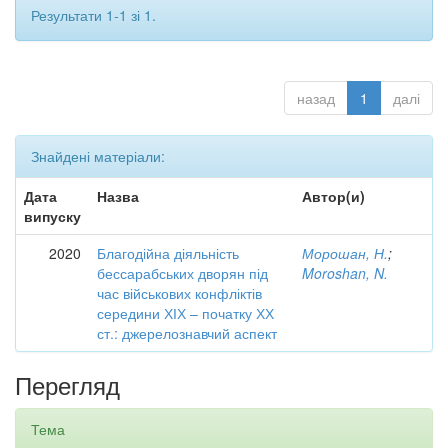
Результати 1-1 зі 1.
назад
1
далі
Знайдені матеріали:
Дата
Назва
Автор(и)
випуску
2020
Благодійна діяльність
Морошан, Н.
;
бессарабських дворян під
Moroshan, N.
час військових конфліктів
середини ХІХ – початку ХХ
ст.: джерелознавчий аспект
Перегляд
Тема