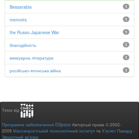
Bessarabia
1
memoirs
1
the Russo-Japanese War
1
благодійність
1
мемуарна література
1
російсько-японська війна
1
Тема від
Програмне забезпечення DSpace
Авторські права © 2002-
2005
Массачусетський технологічний інститут
та
Х’юлет Пакард
-
Зворотний зв’язок