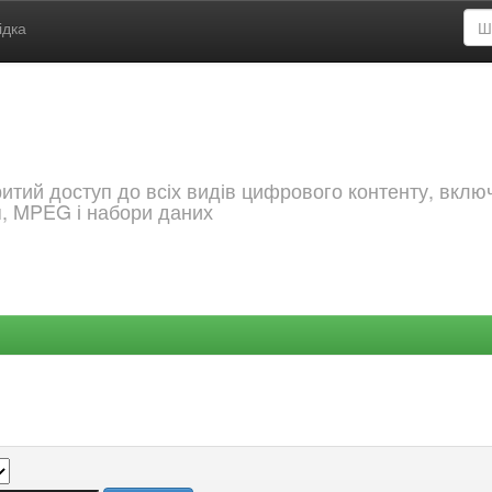
ідка
критий доступ до всіх видів цифрового контенту, вкл
я, MPEG і набори даних