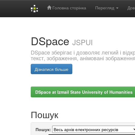
Головна сторінка
Перегляд
Дов
Skip
navigation
DSpace
JSPUI
DSpace зберігає і дозволяє легкий і від
текст, зображення, анімовані зображенн
Дізнатися більше
DSpace at Izmail State University of Humanities
Пошук
Пошук: