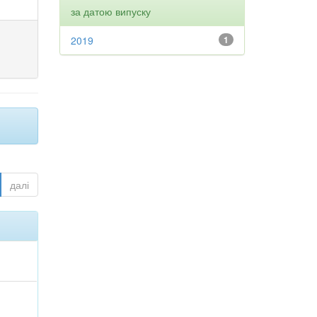
за датою випуску
2019
1
далі