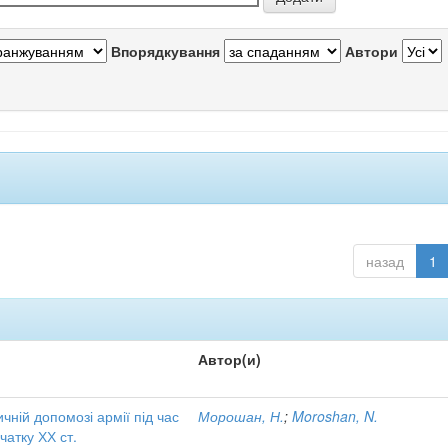
Впорядкування
Автори
назад
1
Автор(и)
чній допомозі армії під час
Морошан, Н.
;
Moroshan, N.
чатку ХХ ст.