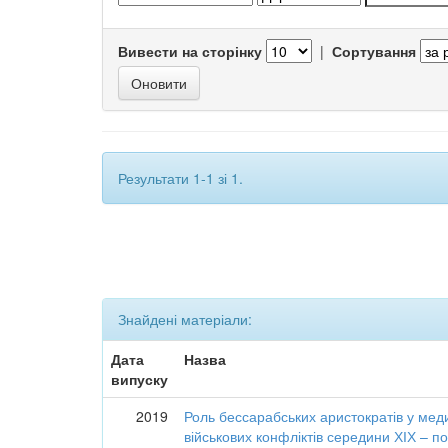
Вивести на сторінку
|
Сортування
Результати 1-1 зі 1.
Знайдені матеріали:
Дата
Назва
випуску
2019
Роль бессарабських аристократів у меди
військових конфліктів середини ХІХ – по