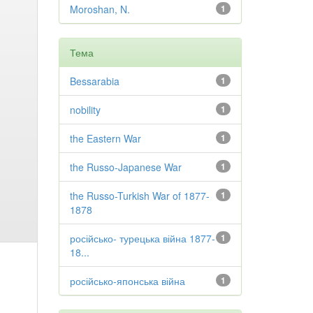
Moroshan, N.
1
Тема
Bessarabia
1
nobility
1
the Eastern War
1
the Russo-Japanese War
1
the Russo-Turkish War of 1877-
1
1878
російсько- турецька війна 1877-
1
18...
російсько-японська війна
1