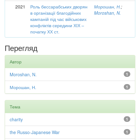
2021
Роль бессарабських дворян
Морошан, Н.
;
в організації благодійних
Moroshan, N.
кампаній під час військових
конфліктів середини ХІХ –
початку ХХ ст.
Перегляд
Автор
Moroshan, N.
1
Морошан, Н.
1
Тема
charity
1
the Russo-Japanese War
1