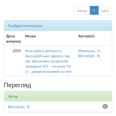
назад
1
далі
Знайдені матеріали:
Дата
Назва
Автор(и)
випуску
2020
Благодійна діяльність
Морошан, Н.
;
бессарабських дворян під
Moroshan, N.
час військових конфліктів
середини ХІХ – початку ХХ
ст.: джерелознавчий аспект
Перегляд
Автор
Moroshan, N.
1