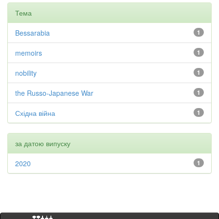
Тема
Bessarabia
1
memoirs
1
nobility
1
the Russo-Japanese War
1
Східна війна
1
за датою випуску
2020
1