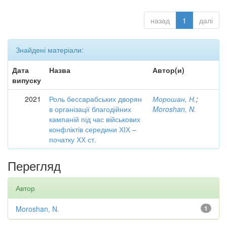
назад
1
далі
Знайдені матеріали:
Дата
Назва
Автор(и)
випуску
2021
Роль бессарабських дворян
Морошан, Н.
;
в організації благодійних
Moroshan, N.
кампаній під час військових
конфліктів середини ХІХ –
початку ХХ ст.
Перегляд
Автор
Moroshan, N.
1