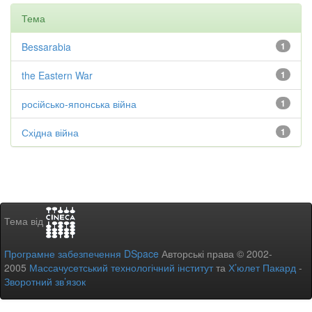
Тема
Bessarabia
1
the Eastern War
1
російсько-японська війна
1
Східна війна
1
Тема від
Програмне забезпечення DSpace
Авторські права © 2002-
2005
Массачусетський технологічний інститут
та
Х’юлет Пакард
-
Зворотний зв’язок