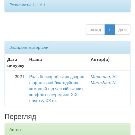
Результати 1-1 зі 1.
назад
1
далі
Знайдені матеріали:
Дата
Назва
Автор(и)
випуску
2021
Роль бессарабських дворян
Морошан, Н.
;
в організації благодійних
Moroshan, N.
кампаній під час військових
конфліктів середини ХІХ –
початку ХХ ст.
Перегляд
Автор