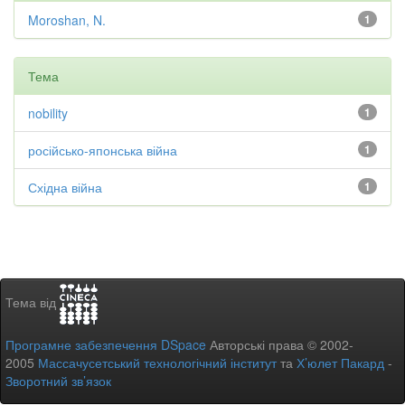
Moroshan, N.
1
Тема
nobility
1
російсько-японська війна
1
Східна війна
1
Тема від
Програмне забезпечення DSpace
Авторські права © 2002-
2005
Массачусетський технологічний інститут
та
Х’юлет Пакард
-
Зворотний зв’язок