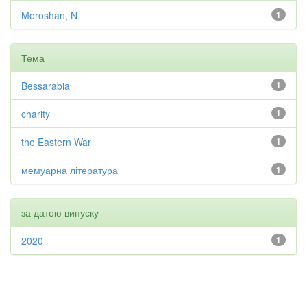
Moroshan, N.
1
Тема
Bessarabia
1
charity
1
the Eastern War
1
мемуарна література
1
за датою випуску
2020
1