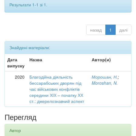
Результати 1-1 зі 1.
назад
1
далі
Знайдені матеріали:
Дата
Назва
Автор(и)
випуску
2020
Благодійна діяльність
Морошан, Н.
;
бессарабських дворян під
Moroshan, N.
час військових конфліктів
середини ХІХ – початку ХХ
ст.: джерелознавчий аспект
Перегляд
Автор