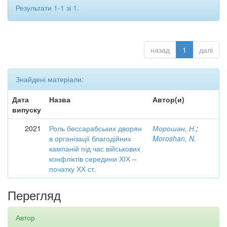
Результати 1-1 зі 1.
назад
1
далі
Знайдені матеріали:
Дата
Назва
Автор(и)
випуску
2021
Роль бессарабських дворян
Морошан, Н.
;
в організації благодійних
Moroshan, N.
кампаній під час військових
конфліктів середини ХІХ –
початку ХХ ст.
Перегляд
Автор