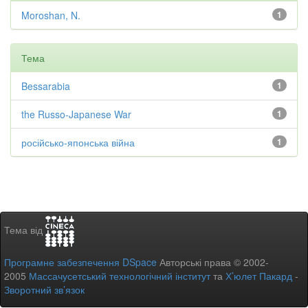
Moroshan, N.
1
Тема
Bessarabia
1
the Russo-Japanese War
1
російсько-японська війна
1
Тема від
Програмне забезпечення DSpace
Авторські права © 2002-
2005
Массачусетський технологічний інститут
та
Х’юлет Пакард
-
Зворотний зв’язок