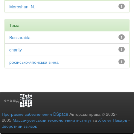
Moroshan, N.
1
Тема
Bessarabia
1
charity
1
російсько-японська війна
1
Тема від
Програмне забезпечення DSpace
Авторські права © 2002-
2005
Массачусетський технологічний інститут
та
Х’юлет Пакард
-
Зворотний зв’язок