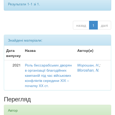
Результати 1-1 зі 1.
назад
1
далі
Знайдені матеріали:
Дата
Назва
Автор(и)
випуску
2021
Роль бессарабських дворян
Морошан, Н.
;
в організації благодійних
Moroshan, N.
кампаній під час військових
конфліктів середини ХІХ –
початку ХХ ст.
Перегляд
Автор