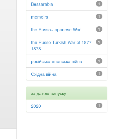
Bessarabia
1
memoirs
1
the Russo-Japanese War
1
the Russo-Turkish War of 1877-
1
1878
російсько-японська війна
1
Східна війна
1
за датою випуску
2020
1