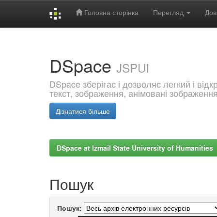
Головна сторінка
Перегляд
Дов
Skip
navigation
DSpace
JSPUI
DSpace зберігає і дозволяє легкий і від
текст, зображення, анімовані зображенн
Дізнатися більше
DSpace at Izmail State University of Humanities
Пошук
Пошук: