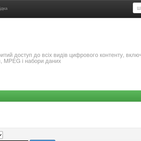
ідка
критий доступ до всіх видів цифрового контенту, вкл
я, MPEG і набори даних