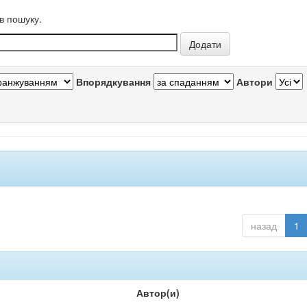
в пошуку.
Впорядкування
Автори
назад
1
Автор(и)