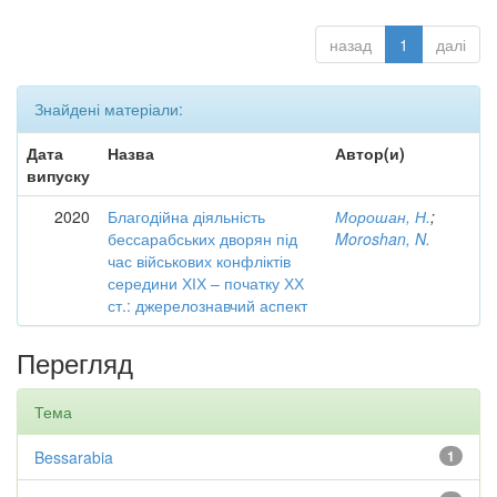
назад
1
далі
Знайдені матеріали:
Дата
Назва
Автор(и)
випуску
2020
Благодійна діяльність
Морошан, Н.
;
бессарабських дворян під
Moroshan, N.
час військових конфліктів
середини ХІХ – початку ХХ
ст.: джерелознавчий аспект
Перегляд
Тема
Bessarabia
1