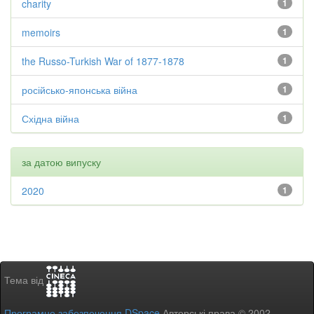
charity
1
memoirs
1
the Russo-Turkish War of 1877-1878
1
російсько-японська війна
1
Східна війна
1
за датою випуску
2020
1
Тема від
Програмне забезпечення DSpace
Авторські права © 2002-