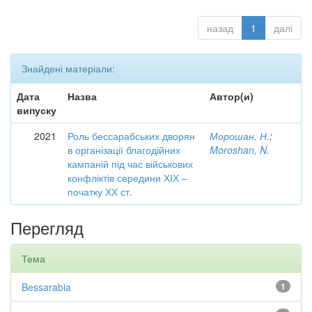
назад
1
далі
Знайдені матеріали:
Дата
Назва
Автор(и)
випуску
2021
Роль бессарабських дворян
Морошан, Н.
;
в організації благодійних
Moroshan, N.
кампаній під час військових
конфліктів середини ХІХ –
початку ХХ ст.
Перегляд
Тема
Bessarabia
1