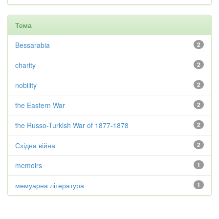
Тема
Bessarabia
2
charity
2
nobility
2
the Eastern War
2
the Russo-Turkish War of 1877-1878
2
Східна війна
2
memoirs
1
мемуарна література
1