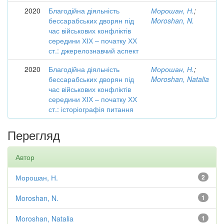
2020
Благодійна діяльність
Морошан, Н.
;
бессарабських дворян під
Moroshan, N.
час військових конфліктів
середини ХІХ – початку ХХ
ст.: джерелознавчий аспект
2020
Благодійна діяльність
Морошан, Н.
;
бессарабських дворян під
Moroshan, Natalia
час військових конфліктів
середини ХІХ – початку ХХ
ст.: історіографія питання
Перегляд
Автор
Морошан, Н.
2
Moroshan, N.
1
Moroshan, Natalia
1