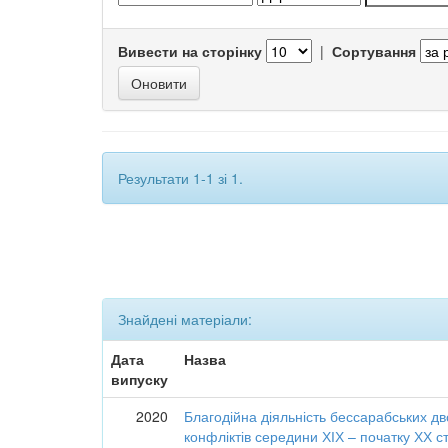
Вивести на сторінку
|
Сортування
Результати 1-1 зі 1.
Знайдені матеріали:
Дата
Назва
випуску
2020
Благодійна діяльність бессарабських дв
конфліктів середини ХІХ – початку ХХ с