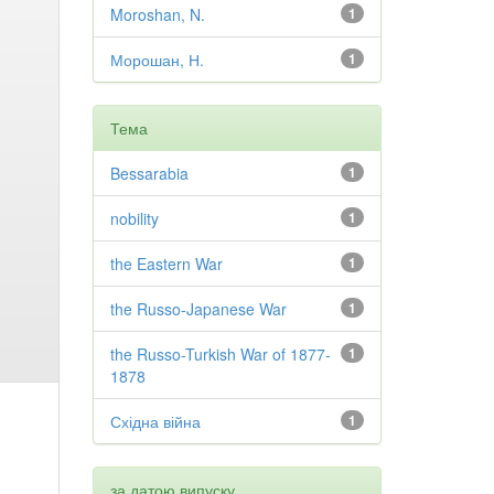
Moroshan, N.
1
Морошан, Н.
1
Тема
Bessarabia
1
nobility
1
the Eastern War
1
the Russo-Japanese War
1
the Russo-Turkish War of 1877-
1
1878
Східна війна
1
за датою випуску