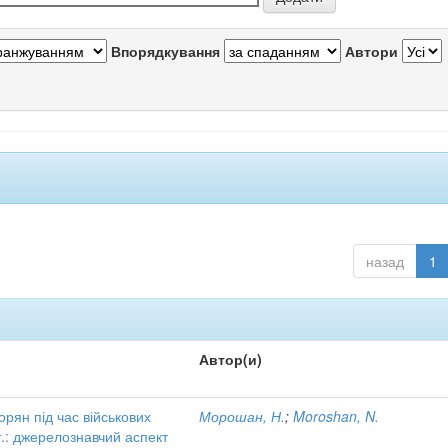
Впорядкування
Автори
назад
1
Автор(и)
орян під час військових
Морошан, Н.
;
Moroshan, N.
т.: джерелознавчий аспект