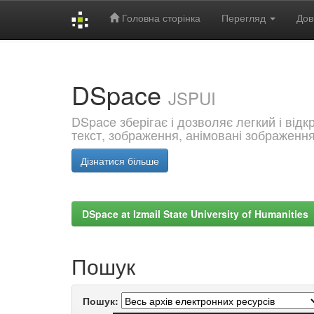
Головна сторінка
Перегляд
Дов
Skip
navigation
DSpace
JSPUI
DSpace зберігає і дозволяє легкий і від
текст, зображення, анімовані зображенн
Дізнатися більше
DSpace at Izmail State University of Humanities
Пошук
Пошук: