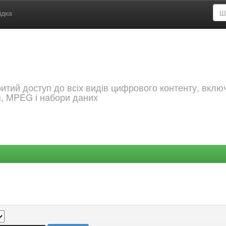
ідка
критий доступ до всіх видів цифрового контенту, вкл
я, MPEG і набори даних