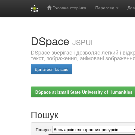
Головна сторінка
Перегляд
Дов
Skip
navigation
DSpace
JSPUI
DSpace зберігає і дозволяє легкий і від
текст, зображення, анімовані зображенн
Дізнатися більше
DSpace at Izmail State University of Humanities
Пошук
Пошук: