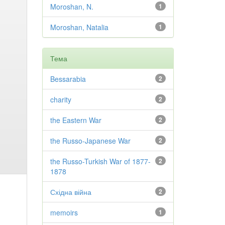
Moroshan, N.
1
Moroshan, Natalia
1
Тема
Bessarabia
2
charity
2
the Eastern War
2
the Russo-Japanese War
2
the Russo-Turkish War of 1877-
2
1878
Східна війна
2
memoirs
1