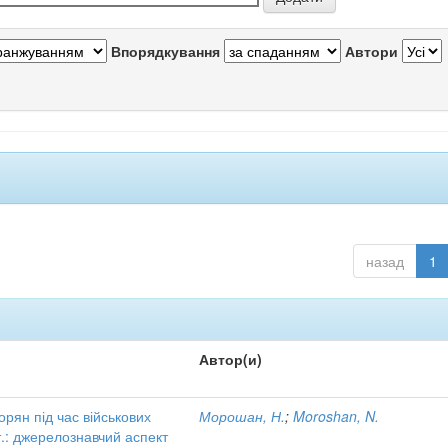
Впорядкування
Автори
назад
1
Автор(и)
орян під час військових
Морошан, Н.
;
Moroshan, N.
т.: джерелознавчий аспект