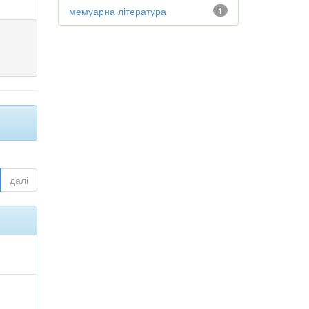
мемуарна література
1
далі