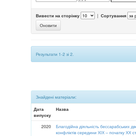
Вивести на сторінку
|
Сортування
Результати 1-2 зі 2.
Знайдені матеріали:
Дата
Назва
випуску
2020
Благодійна діяльність бессарабських дв
конфліктів середини ХІХ – початку ХХ с