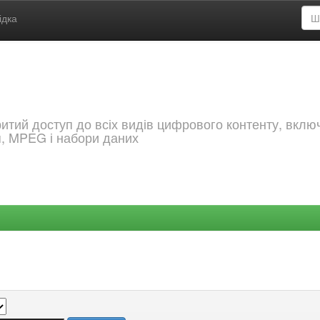
ідка
критий доступ до всіх видів цифрового контенту, вкл
я, MPEG і набори даних