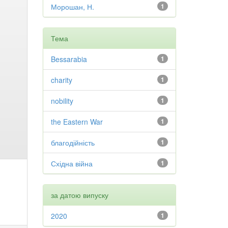
Морошан, Н.
1
Тема
Bessarabia
1
charity
1
nobility
1
the Eastern War
1
благодійність
1
Східна війна
1
за датою випуску
2020
1