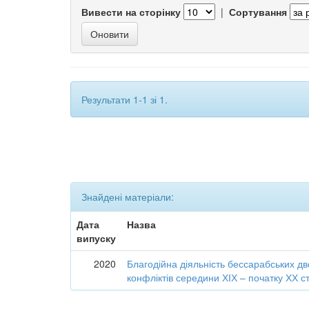
Вивести на сторінку
|
Сортування
Результати 1-1 зі 1.
Знайдені матеріали:
Дата
Назва
випуску
2020
Благодійна діяльність бессарабських дв
конфліктів середини ХІХ – початку ХХ ст