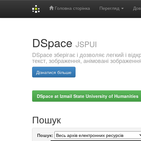
Головна сторінка
Перегляд
Дов
Skip
navigation
DSpace
JSPUI
DSpace зберігає і дозволяє легкий і від
текст, зображення, анімовані зображенн
Дізнатися більше
DSpace at Izmail State University of Humanities
Пошук
Пошук: