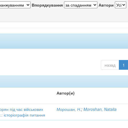
Впорядкування
Автори
назад
1
Автор(и)
орян під час військових
Морошан, Н.
;
Moroshan, Natalia
.: історіографія питання