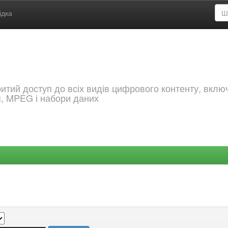
ідка
критий доступ до всіх видів цифрового контенту, вкл
я, MPEG і набори даних