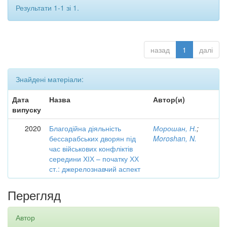
Результати 1-1 зі 1.
назад
1
далі
Знайдені матеріали:
Дата
Назва
Автор(и)
випуску
2020
Благодійна діяльність
Морошан, Н.
;
бессарабських дворян під
Moroshan, N.
час військових конфліктів
середини ХІХ – початку ХХ
ст.: джерелознавчий аспект
Перегляд
Автор