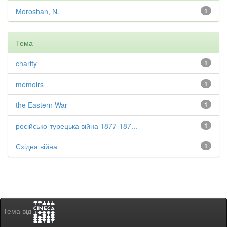
Moroshan, N.
1
Тема
charity
1
memoirs
1
the Eastern War
1
російсько-турецька війна 1877-187...
1
Східна війна
1
Тема від