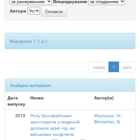
Впорядкування
Автори
Результати 1-1 зі 1.
назад
1
далі
Знайдені матеріали:
Дата
Назва
Автор(и)
випуску
2019
Роль бессарабських
Морошан, Н.
;
аристократів у медичній
Moroshan, N.
допомозі армії під час
військових конфліктів