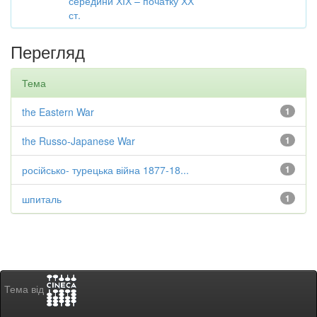
середини ХІХ – початку ХХ
ст.
Перегляд
Тема
the Eastern War
1
the Russo-Japanese War
1
російсько- турецька війна 1877-18...
1
шпиталь
1
Тема від