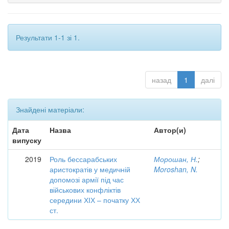
Результати 1-1 зі 1.
назад
1
далі
Знайдені матеріали:
Дата
Назва
Автор(и)
випуску
2019
Роль бессарабських
Морошан, Н.
;
аристократів у медичній
Moroshan, N.
допомозі армії під час
військових конфліктів
середини ХІХ – початку ХХ
ст.