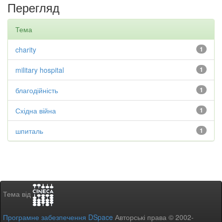
Перегляд
Тема
charity
1
military hospital
1
благодійність
1
Східна війна
1
шпиталь
1
Тема від
Програмне забезпечення DSpace
Авторські права © 2002-